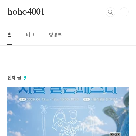
본문 바로가기
hoho4001
홈
태그
방명록
전체 글
9