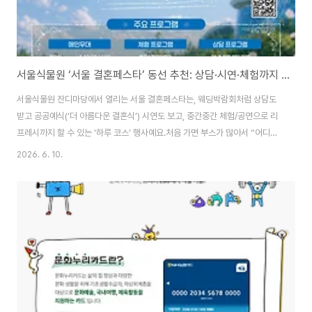
서울식물원 ‘서울 결혼페스타’ 동선 추천: 상담·시연·체험까지 하루에 끝내는 방법
서울식물원 잔디마당에서 열리는 서울 결혼페스타는, 웨딩박람회처럼 상담도
받고 공공예식(‘더 아름다운 결혼식’) 시연도 보고, 중간중간 체험/공연으로 리
프레시까지 할 수 있는 ‘하루 코스’ 행사예요.처음 가면 부스가 많아서 “어디부
터 봐야 하지?” 싶을 수 있는데, 이날만큼은 많이 보기보다 잘 보기가 훨씬 중
2026. 6. 10.
요하더라고요. 아래 순서대로만 움직이면 상담은 깔끔하게 비교되고, 시연은
핵심만 체크하고, 체험은 지치기 전에 딱 즐길 수 있어요.🌿핵심은 하나예요.
인기 상담 → 시연/공연으로 리셋 → 견적 정리 → 필요하면 추가 상담 서울 결
혼페스타 외부링크 소개 바로가기행사장 들어가자마자 5분 안에 끝내는 준비
안내부스에서 프로그램표(시간표) 한 장 챙기기휴대폰 메모장에 오늘 받을 상
담 2개만 적기 (예: 스드..